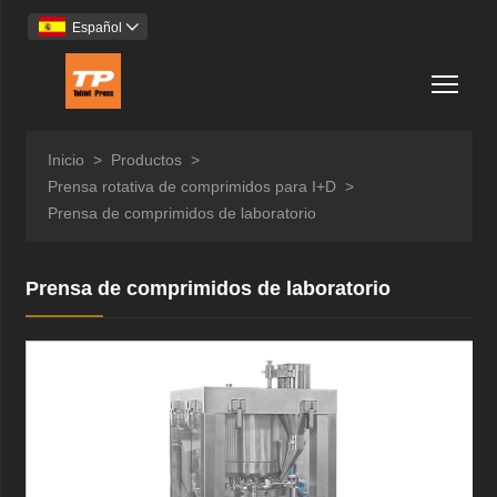
Español

Togg
Inicio
>
Productos
>
Prensa rotativa de comprimidos para I+D
>
Prensa de comprimidos de laboratorio
Prensa de comprimidos de laboratorio