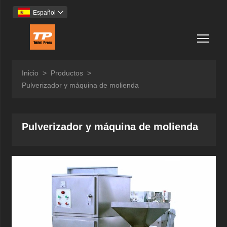
Español

Togg
Inicio
>
Productos
>
Pulverizador y máquina de molienda
Pulverizador y máquina de molienda